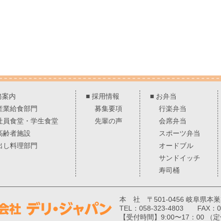
務案内
■
採用情報
■
お弁当
産業給食部門
募集要項
行楽弁当
社員食堂・学生食堂
先輩の声
会席弁当
高齢者施設
スポーツ弁当
出し料理部門
オードブル
サンドイッチ
寿司桶
本 社 〒501-0456 岐阜県本
TEL：058-323-4803 FAX：05
【受付時間】9:00〜17：00 