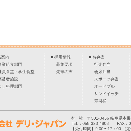
務案内
■
採用情報
■
お弁当
産業給食部門
募集要項
行楽弁当
社員食堂・学生食堂
先輩の声
会席弁当
高齢者施設
スポーツ弁当
出し料理部門
オードブル
サンドイッチ
寿司桶
本 社 〒501-0456 岐阜県本
TEL：058-323-4803 FAX：05
【受付時間】9:00〜17：00 