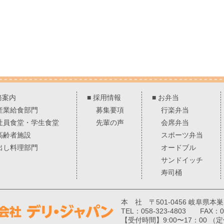
務案内
■
採用情報
■
お弁当
産業給食部門
募集要項
行楽弁当
社員食堂・学生食堂
先輩の声
会席弁当
高齢者施設
スポーツ弁当
出し料理部門
オードブル
サンドイッチ
寿司桶
本 社 〒501-0456 岐阜県本
TEL：058-323-4803 FAX：05
【受付時間】9:00〜17：00 