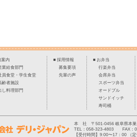
務案内
■
採用情報
■
お弁当
産業給食部門
募集要項
行楽弁当
社員食堂・学生食堂
先輩の声
会席弁当
高齢者施設
スポーツ弁当
出し料理部門
オードブル
サンドイッチ
寿司桶
本 社 〒501-0456 岐阜県本
TEL：058-323-4803 FAX：05
【受付時間】9:00〜17：00 