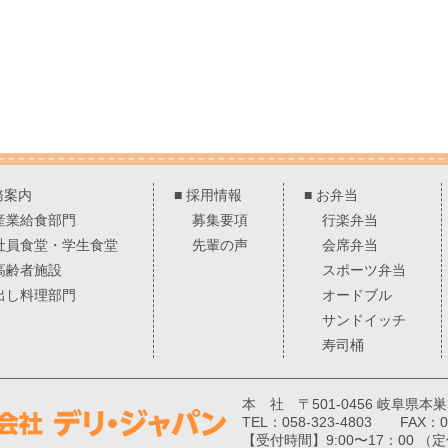
務案内
■
採用情報
■
お弁当
産業給食部門
募集要項
行楽弁当
社員食堂・学生食堂
先輩の声
会席弁当
高齢者施設
スポーツ弁当
出し料理部門
オードブル
サンドイッチ
寿司桶
本 社 〒501-0456 岐阜県本
TEL：058-323-4803 FAX：05
【受付時間】9:00〜17：00 