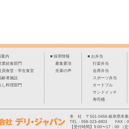
務案内
■
採用情報
■
お弁当
産業給食部門
募集要項
行楽弁当
社員食堂・学生食堂
先輩の声
会席弁当
高齢者施設
スポーツ弁当
出し料理部門
オードブル
サンドイッチ
寿司桶
本 社 〒501-0456 岐阜県本
TEL：058-323-4803 FAX：05
【受付時間】9:00〜17：00 